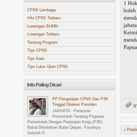
1 Huk
boleh
CPNS Lembaga
menda
Info CPNS Terbaru
jabat
Lowongan BUMN
Keimi
Lowongan Terbaru
menda
Tentang Program
Papu
Tips CPNS
Tips Karir
Tips Lulus Ujian CPNS
Info Paling Dicari
PP Pengadaan CPNS Dan P3K
Tinggal Diteken Presiden
I
JAKARTA - Peraturan
Pemerintah Tentang Pegawai
Pemerintah Dengan Perjanjian Kerja (P3K)
Bakal Diterbitkan Bulan Depan. Pasalnya,
« Posti
Seluruh D...