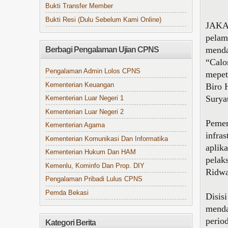
Bukti Transfer Member
Bukti Resi (Dulu Sebelum Kami Online)
JAKAR
pelam
menda
Berbagi Pengalaman Ujian CPNS
“Calo
Pengalaman Admin Lolos CPNS
mepet
Kementerian Keuangan
Biro 
Surya
Kementerian Luar Negeri 1
Kementerian Luar Negeri 2
Pemer
Kementerian Agama
infra
Kementerian Komunikasi Dan Informatika
aplik
Kementerian Hukum Dan HAM
pelak
Kemenlu, Kominfo Dan Prop. DIY
Ridw
Pengalaman Pribadi Lulus CPNS
Pemda Bekasi
Disis
mendaf
perio
Kategori Berita