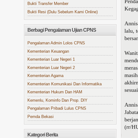
Penda
Bukti Transfer Member
Kegag
Bukti Resi (Dulu Sebelum Kami Online)
Annis
Berbagi Pengalaman Ujian CPNS
lalu, 
bersa
Pengalaman Admin Lolos CPNS
Kementerian Keuangan
Wanit
mendu
Kementerian Luar Negeri 1
meras
Kementerian Luar Negeri 2
masih
Kementerian Agama
akhir
Kementerian Komunikasi Dan Informatika
sesua
Kementerian Hukum Dan HAM
Kemenlu, Kominfo Dan Prop. DIY
Annis
Pengalaman Pribadi Lulus CPNS
Jabat
Pemda Bekasi
berja
(rr/
Kategori Berita