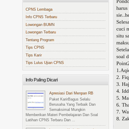
Pondo
harus
CPNS Lembaga
sie..h
Info CPNS Terbaru
Seles
Lowongan BUMN
cuci m
Lowongan Terbaru
situ 
Tentang Program
maksu
Tips CPNS
Setel
Tips Karir
soal 
Point
Tips Lulus Ujian CPNS
1.Aqi
2. Fi
Info Paling Dicari
3. Ha
4. Id
Apresiasi Dari Menpan RB
5. Ma
Paket KarirBagus Selalu
6. Th
Berusaha Yang Terbaik Dan
Semaksimal Mungkin
7. Wa
Memberikan Materi Pembelajaran Dan Soal
8. Za
Latihan CPNS Terbaru Dan ...