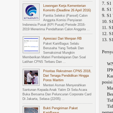
7. S
Lowongan Kerja Kementerian
8. S1
Kominfo (Deadline 26 April 2016)
9. S1
Panitia Seleksi (Pansel) Calon
Anggota Komisi Penyiaran
10. S
Indonesia Pusat (KPI Pusat) Periode 2016-
11. S
2019 Menerima Pendaftaran Calon Anggota ...
12. S
Apresiasi Dari Menpan RB
13. S
Paket KarirBagus Selalu
Berusaha Yang Terbaik Dan
Persy
Semaksimal Mungkin
Memberikan Materi Pembelajaran Dan Soal
Latihan CPNS Terbaru Dan ...
WNI, 
IPK 
Prioritas Rekrutmen CPNS 2018,
Karen
Dari Tenaga Pendidikan Hingga
Poros Maritim
posis
Menteri Asman Menyerahkan
Mamp
Santunan Kepada Anak Yatim Di Sela Acara
Berse
Buka Bersama Dan Peluncuran Corporate Card
Di Jakarta, Selasa (22/05) ...
Tidak
Tidak
Bukti Pengiriman Paket
pemer
KarirBagus