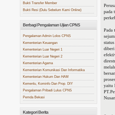
Bukti Transfer Member
Perus
Bukti Resi (Dulu Sebelum Kami Online)
pada 
perke
Berbagi Pengalaman Ujian CPNS
Pada 
sejum
Pengalaman Admin Lolos CPNS
statu
Kementerian Keuangan
diber
Kementerian Luar Negeri 1
efekt
Kementerian Luar Negeri 2
dires
Kementerian Agama
melal
Kementerian Komunikasi Dan Informatika
bersa
Kementerian Hukum Dan HAM
prose
Kemenlu, Kominfo Dan Prop. DIY
yaitu
Pengalaman Pribadi Lulus CPNS
PT.Pe
Nusant
Pemda Bekasi
Kategori Berita