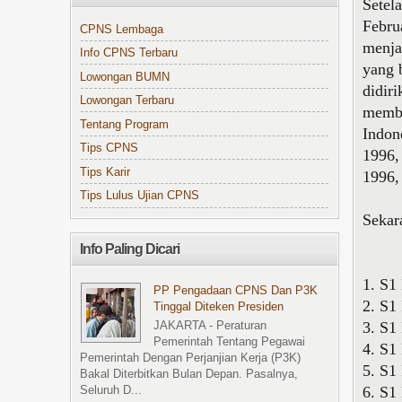
Setel
Febru
CPNS Lembaga
menja
Info CPNS Terbaru
yang 
Lowongan BUMN
didir
Lowongan Terbaru
memba
Tentang Program
Indon
Tips CPNS
1996,
Tips Karir
1996,
Tips Lulus Ujian CPNS
Sekar
Info Paling Dicari
1. S1
PP Pengadaan CPNS Dan P3K
2. S1
Tinggal Diteken Presiden
3. S1
JAKARTA - Peraturan
Pemerintah Tentang Pegawai
4. S1
Pemerintah Dengan Perjanjian Kerja (P3K)
5. S1
Bakal Diterbitkan Bulan Depan. Pasalnya,
6. S1
Seluruh D...