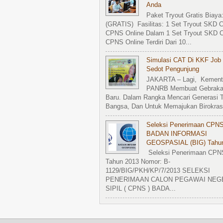
Anda
Paket Tryout Gratis Biaya
(GRATIS) Fasilitas: 1 Set Tryout SKD 
CPNS Online Dalam 1 Set Tryout SKD 
CPNS Online Terdiri Dari 10...
Simulasi CAT Di KKF Job 
Sedot Pengunjung
JAKARTA – Lagi, Kement
PANRB Membuat Gebrak
Baru. Dalam Rangka Mencari Generasi T
Bangsa, Dan Untuk Memajukan Birokrasi
Seleksi Penerimaan CPN
BADAN INFORMASI
GEOSPASIAL (BIG) Tahu
Seleksi Penerimaan CPN
Tahun 2013 Nomor: B-
1129/BIG/PKH/KP/7/2013 SELEKSI
PENERIMAAN CALON PEGAWAI NEG
SIPIL ( CPNS ) BADA...