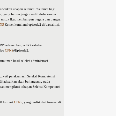
erikan ucapan selamat. "Selamat bagi
agi yang belum jangan sedih dulu karena
t untuk ikut membangun negara dan bangsa
NS
Kemenkumham#episode2 di bawah ini.
"Selamat bagi adik2 sahabat
ideo
CPNS
#Episode2.
muman hasil seleksi administrasi
ngikuti pelaksanaan Seleksi Kompetensi
ijadwalkan akan berlangsung pada
akan mengikuti tahapan Seleksi Kompetensi
10 formasi
CPNS
, yang terdiri dari formasi di