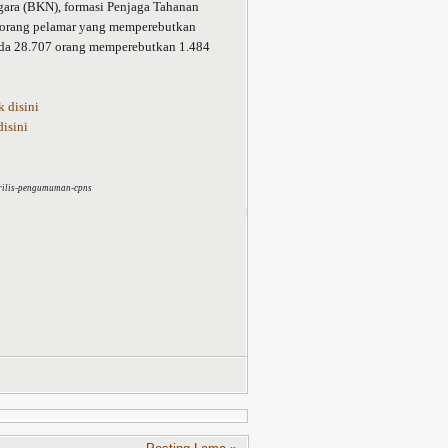
gara (BKN), formasi Penjaga Tahanan
 orang pelamar yang memperebutkan
ada 28.707 orang memperebutkan 1.484
k disini
disini
-rilis-pengumuman-cpns