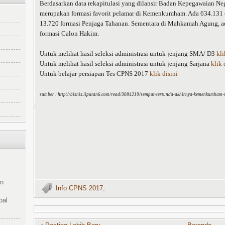
Berdasarkan data rekapitulasi yang dilansir Badan Kepegawaian Ne
merupakan formasi favorit pelamar di Kemenkumham. Ada 634.131
13.720 formasi Penjaga Tahanan. Sementara di Mahkamah Agung, 
formasi Calon Hakim.
Untuk melihat hasil seleksi administrasi untuk jenjang SMA/ D3
kli
Untuk melihat hasil seleksi administrasi untuk jenjang Sarjana
klik 
Untuk belajar persiapan Tes CPNS 2017
klik disini
sumber : http://bisnis.liputan6.com/read/3084219/sempat-tertunda-akhirnya-kemenkumham
an
Info CPNS 2017
,
oal