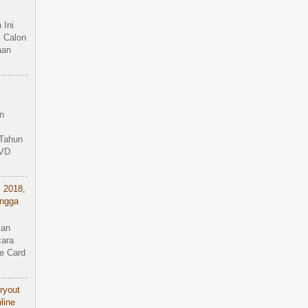
 Ini
 Calon
aan
n
m
 Tahun
DVD
 2018,
ingga
kan
cara
e Card
ryout
line