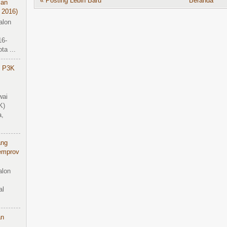
« Posting Lebih Baru
Beranda
ian
 2016)
alon
16-
a ...
 P3K
wai
K)
a,
ang
emprov
alon
al
an