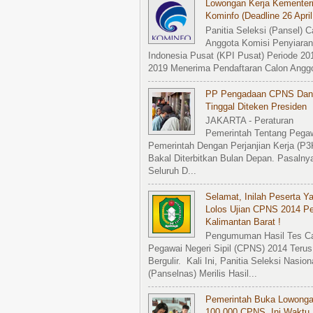
Lowongan Kerja Kementer
Kominfo (Deadline 26 April
Panitia Seleksi (Pansel) C
Anggota Komisi Penyiaran
Indonesia Pusat (KPI Pusat) Periode 20
2019 Menerima Pendaftaran Calon Anggot
PP Pengadaan CPNS Dan
Tinggal Diteken Presiden
JAKARTA - Peraturan
Pemerintah Tentang Pega
Pemerintah Dengan Perjanjian Kerja (P3
Bakal Diterbitkan Bulan Depan. Pasalny
Seluruh D...
Selamat, Inilah Peserta Y
Lolos Ujian CPNS 2014 P
Kalimantan Barat !
Pengumuman Hasil Tes C
Pegawai Negeri Sipil (CPNS) 2014 Terus
Bergulir. Kali Ini, Panitia Seleksi Nasion
(Panselnas) Merilis Hasil...
Pemerintah Buka Lowong
100.000 CPNS, Ini Waktu