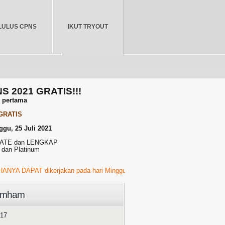
LULUS CPNS
IKUT TRYOUT
BERANDA
NS 2021 GRATIS!!!
r pertama
 GRATIS
ggu, 25 Juli 2021
PDATE dan LENGKAP
 dan Platinum
PAT dikerjakan pada hari Minggu, 23 Juli 2021 Pukul 01.00 WIB s/d 23.00
kumham
017