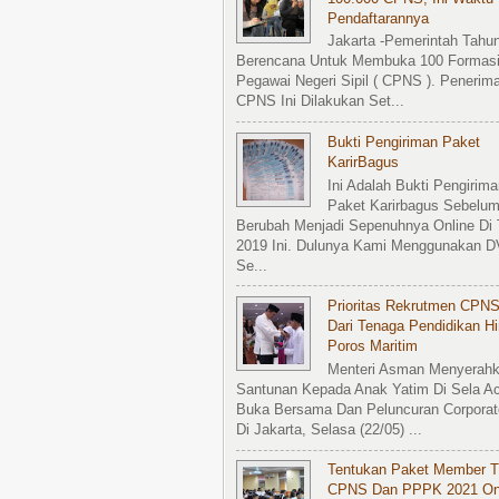
Pendaftarannya
Jakarta -Pemerintah Tahun
Berencana Untuk Membuka 100 Formasi
Pegawai Negeri Sipil ( CPNS ). Penerim
CPNS Ini Dilakukan Set...
Bukti Pengiriman Paket
KarirBagus
Ini Adalah Bukti Pengirima
Paket Karirbagus Sebelu
Berubah Menjadi Sepenuhnya Online Di
2019 Ini. Dulunya Kami Menggunakan 
Se...
Prioritas Rekrutmen CPNS
Dari Tenaga Pendidikan H
Poros Maritim
Menteri Asman Menyerah
Santunan Kepada Anak Yatim Di Sela A
Buka Bersama Dan Peluncuran Corporat
Di Jakarta, Selasa (22/05) ...
Tentukan Paket Member T
CPNS Dan PPPK 2021 On