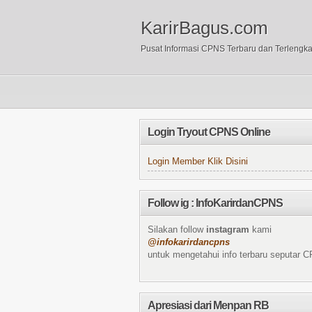
KarirBagus.com
Pusat Informasi CPNS Terbaru dan Terlengk
Login Tryout CPNS Online
Login Member Klik Disini
Follow ig : InfoKarirdanCPNS
Silakan follow
instagram
kami
@infokarirdancpns
untuk mengetahui info terbaru seputar 
Apresiasi dari Menpan RB