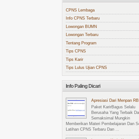
CPNS Lembaga
Info CPNS Terbaru
Lowongan BUMN
Lowongan Terbaru
Tentang Program
Tips CPNS
Tips Karir
Tips Lulus Ujian CPNS
Info Paling Dicari
Apresiasi Dari Menpan RB
Paket KarirBagus Selalu
Berusaha Yang Terbaik D
Semaksimal Mungkin
Memberikan Materi Pembelajaran Dan S
Latihan CPNS Terbaru Dan ...