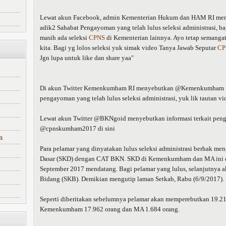
Lewat akun Facebook, admin Kementerian Hukum dan HAM RI memb
adik2 Sahabat Pengayoman yang telah lulus seleksi administrasi, b
masih ada seleksi
CPNS
di Kementerian lainnya. Ayo tetap semanga
kita. Bagi yg lolos seleksi yuk simak video Tanya Jawab Seputar
CP
Jgn lupa untuk like dan share yaa"
Di akun Twitter Kemenkumham RI menyebutkan @Kemenkumham RI
pengayoman yang telah lulus seleksi administrasi, yuk lik tautan v
Lewat akun Twitter @BKNgoid menyebutkan informasi terkait pengu
@cpnskumham2017 di sini
a
Para pelamar yang dinyatakan lulus seleksi administrasi berhak me
Dasar (SKD) dengan CAT BKN. SKD di Kemenkumham dan MA ini d
September 2017 mendatang. Bagi pelamar yang lulus, selanjutnya 
Bidang (SKB). Demikian mengutip laman Setkab, Rabu (6/9/2017).
Seperti diberitakan sebelumnya pelamar akan memperebutkan 19.2
Kemenkumham 17.962 orang dan MA 1.684 orang.