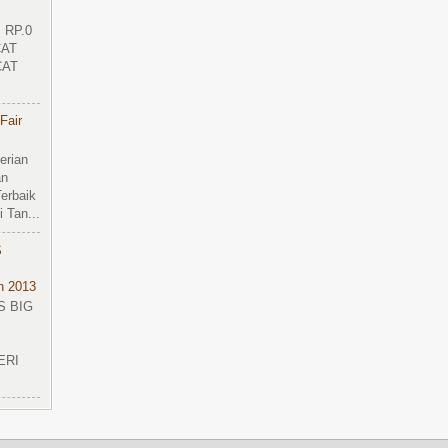
: RP.0
CAT
CAT
Fair
erian
an
erbaik
 Tan...
S
n 2013
S BIG
ERI