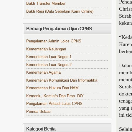
Penda
Bukti Transfer Member
Chris
Bukti Resi (Dulu Sebelum Kami Online)
Surab
kekur
Berbagi Pengalaman Ujian CPNS
“Keda
Pengalaman Admin Lolos CPNS
Karen
Kementerian Keuangan
berte
Kementerian Luar Negeri 1
Dalam
Kementerian Luar Negeri 2
membu
Kementerian Agama
menutu
Kementerian Komunikasi Dan Informatika
Surab
Kementerian Hukum Dan HAM
dokte
Kemenlu, Kominfo Dan Prop. DIY
tenag
Pengalaman Pribadi Lulus CPNS
yang 
Pemda Bekasi
ini t
Selai
Kategori Berita