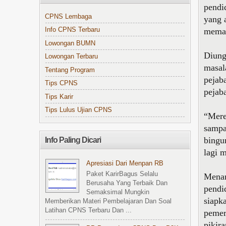
pendi
CPNS Lembaga
yang 
mema
Info CPNS Terbaru
Lowongan BUMN
Diung
Lowongan Terbaru
masal
Tentang Program
pejab
Tips CPNS
pejab
Tips Karir
Tips Lulus Ujian CPNS
“Mere
sampa
bingu
Info Paling Dicari
lagi 
Apresiasi Dari Menpan RB
Paket KarirBagus Selalu
Menan
Berusaha Yang Terbaik Dan
pendi
Semaksimal Mungkin
siapk
Memberikan Materi Pembelajaran Dan Soal
Latihan CPNS Terbaru Dan ...
pemer
pikir