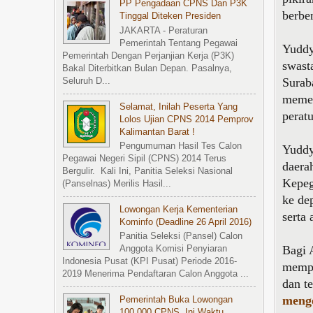
PP Pengadaan CPNS Dan P3K
berbe
Tinggal Diteken Presiden
JAKARTA - Peraturan
Pemerintah Tentang Pegawai
Yuddy
Pemerintah Dengan Perjanjian Kerja (P3K)
swasta
Bakal Diterbitkan Bulan Depan. Pasalnya,
Surab
Seluruh D...
memen
Selamat, Inilah Peserta Yang
perat
Lolos Ujian CPNS 2014 Pemprov
Kalimantan Barat !
Pengumuman Hasil Tes Calon
Yuddy
Pegawai Negeri Sipil (CPNS) 2014 Terus
daera
Bergulir. Kali Ini, Panitia Seleksi Nasional
Kepeg
(Panselnas) Merilis Hasil...
ke de
Lowongan Kerja Kementerian
serta
Kominfo (Deadline 26 April 2016)
Panitia Seleksi (Pansel) Calon
Bagi 
Anggota Komisi Penyiaran
Indonesia Pusat (KPI Pusat) Periode 2016-
mempe
2019 Menerima Pendaftaran Calon Anggota ...
dan t
menge
Pemerintah Buka Lowongan
100.000 CPNS, Ini Waktu