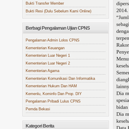
diper
Bukti Transfer Member
2014.
Bukti Resi (Dulu Sebelum Kami Online)
“Juml
sebag
Berbagi Pengalaman Ujian CPNS
denga
terpe
Pengalaman Admin Lolos CPNS
Rakor
Kementerian Keuangan
Penye
Kementerian Luar Negeri 1
Menur
Kementerian Luar Negeri 2
keseh
Kementerian Agama
Semen
Kementerian Komunikasi Dan Informatika
diang
lainny
Kementerian Hukum Dan HAM
Dia m
Kemenlu, Kominfo Dan Prop. DIY
spesi
Pengalaman Pribadi Lulus CPNS
bidan
Pemda Bekasi
Dia m
keseh
Kategori Berita
Data 