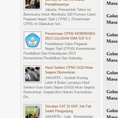
Masa 
Pendaftarannya
Jakarta -Pemerintah Tahun Ini
Berencana Untuk Membuka 100 Formasi Calon
Golon
Pegawai Negeri Sipil ( CPNS ). Penerimaan
Masa 
CPNS Ini Dilakukan Set...
Penerimaan CPNS KEMDIKNAS
Golon
2013 LULUSAN SMA S/d S-2
Masa 
Pendaftaran Calon Pegawai
Negeri Sipil (CPNS) Kementerian
Golo
Pendidikan Dan Kebudayaan 2013
Kementerian Pendidikan Dan Kebuday...
Masa 
Hasil Seleksi CPNS GGD Akan
Golo
Segera Diumumkan
JAKARTA – Setelah Kurang
Masa 
Lebih 9 Bulan Lamanya Hasil
Seleksi Guru Garis Depan (GGD) Akan Segera
Golo
Diumumkan. Kepala Biro Hukum Komunikasi
Da...
Masa 
Simulasi CAT Di KKF Job Fair
Golo
Sedot Pengunjung
Masa 
JAKARTA – Lagi, Kementerian