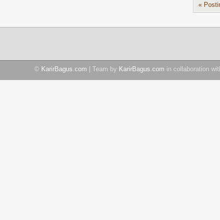
« Posti
©
KarirBagus.com
| Team by
KarirBagus.com
in collaboration wi