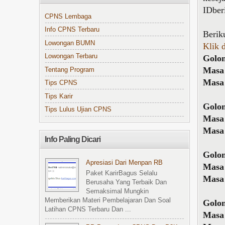
IDber
CPNS Lembaga
Info CPNS Terbaru
Berik
Lowongan BUMN
Klik 
Lowongan Terbaru
Golon
Masa
Tentang Program
Masa 
Tips CPNS
Tips Karir
Golo
Tips Lulus Ujian CPNS
Masa
Masa 
Info Paling Dicari
Golon
Apresiasi Dari Menpan RB
Masa
Paket KarirBagus Selalu
Masa 
Berusaha Yang Terbaik Dan
Semaksimal Mungkin
Memberikan Materi Pembelajaran Dan Soal
Golo
Latihan CPNS Terbaru Dan ...
Masa