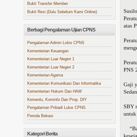
Bukti Transfer Member
Susil
Bukti Resi (Dulu Sebelum Kami Online)
Perat
atas 
Berbagi Pengalaman Ujian CPNS
Perat
Pengalaman Admin Lolos CPNS
menge
Kementerian Keuangan
Kementerian Luar Negeri 1
Perat
Kementerian Luar Negeri 2
PNS 2
Kementerian Agama
Kementerian Komunikasi Dan Informatika
Gaji 
Sedan
Kementerian Hukum Dan HAM
Kemenlu, Kominfo Dan Prop. DIY
SBY m
Pengalaman Pribadi Lulus CPNS
untuk
Pemda Bekasi
“Bahw
Kategori Berita
kesej