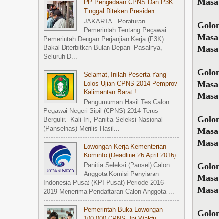
Masa 
PP Pengadaan CPNS Dan P3K
Tinggal Diteken Presiden
JAKARTA - Peraturan
Golon
Pemerintah Tentang Pegawai
Masa
Pemerintah Dengan Perjanjian Kerja (P3K)
Masa 
Bakal Diterbitkan Bulan Depan. Pasalnya,
Seluruh D...
Golon
Selamat, Inilah Peserta Yang
Masa
Lolos Ujian CPNS 2014 Pemprov
Kalimantan Barat !
Masa 
Pengumuman Hasil Tes Calon
Pegawai Negeri Sipil (CPNS) 2014 Terus
Golon
Bergulir. Kali Ini, Panitia Seleksi Nasional
(Panselnas) Merilis Hasil...
Masa
Masa 
Lowongan Kerja Kementerian
Kominfo (Deadline 26 April 2016)
Golon
Panitia Seleksi (Pansel) Calon
Anggota Komisi Penyiaran
Masa
Indonesia Pusat (KPI Pusat) Periode 2016-
Masa 
2019 Menerima Pendaftaran Calon Anggota ...
Pemerintah Buka Lowongan
Golon
100.000 CPNS, Ini Waktu