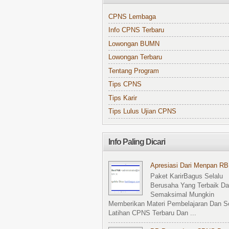
CPNS Lembaga
Info CPNS Terbaru
Lowongan BUMN
Lowongan Terbaru
Tentang Program
Tips CPNS
Tips Karir
Tips Lulus Ujian CPNS
Info Paling Dicari
Apresiasi Dari Menpan RB
Paket KarirBagus Selalu
Berusaha Yang Terbaik D
Semaksimal Mungkin
Memberikan Materi Pembelajaran Dan S
Latihan CPNS Terbaru Dan ...