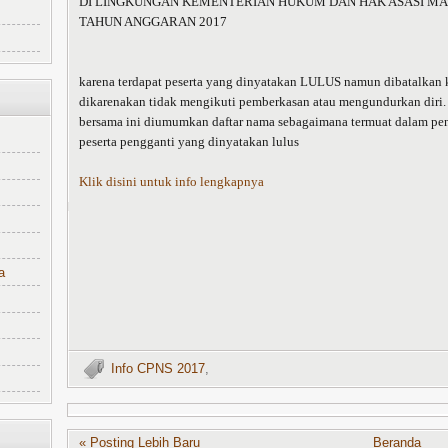
DI LINGKUNGAN KEMENTERIAN HUKUM DAN HAK ASASI MA
TAHUN ANGGARAN 2017
karena terdapat peserta yang dinyatakan LULUS namun dibatalkan 
dikarenakan tidak mengikuti pemberkasan atau mengundurkan diri.
bersama ini diumumkan daftar nama sebagaimana termuat dalam 
peserta pengganti yang dinyatakan lulus
Klik disini untuk info lengkapnya
a
Info CPNS 2017
,
« Posting Lebih Baru
Beranda