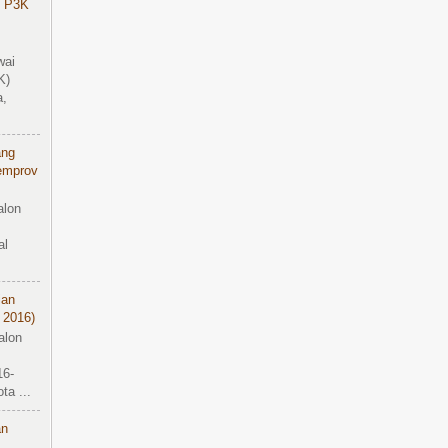
 P3K
wai
K)
a,
ang
emprov
alon
al
ian
 2016)
alon
16-
a ...
an