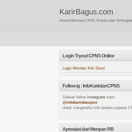
KarirBagus.com
Pusat Informasi CPNS Terbaru dan Terlengk
Login Tryout CPNS Online
Login Member Klik Disini
Follow ig : InfoKarirdanCPNS
Silakan follow
instagram
kami
@infokarirdancpns
untuk mengetahui info terbaru seputar 
Apresiasi dari Menpan RB