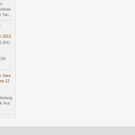
an
erbaik
 Tan...
S
n 2013
S BIG
ERI
n Jasa
ine 12
ibidang
k Ikut