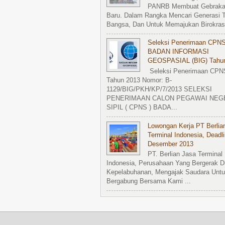
PANRB Membuat Gebrak
Baru. Dalam Rangka Mencari Generasi T
Bangsa, Dan Untuk Memajukan Birokrasi
Seleksi Penerimaan CPN
BADAN INFORMASI
GEOSPASIAL (BIG) Tahu
Seleksi Penerimaan CPN
Tahun 2013 Nomor: B-
1129/BIG/PKH/KP/7/2013 SELEKSI
PENERIMAAN CALON PEGAWAI NEG
SIPIL ( CPNS ) BADA...
Lowongan Kerja PT Berlia
Terminal Indonesia, Deadl
Desember 2013
PT. Berlian Jasa Terminal
Indonesia, Perusahaan Yang Bergerak D
Kepelabuhanan, Mengajak Saudara Untu
Bergabung Bersama Kami ...