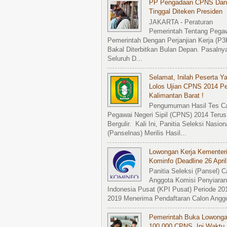
PP Pengadaan CPNS Dan
Tinggal Diteken Presiden
JAKARTA - Peraturan
Pemerintah Tentang Pega
Pemerintah Dengan Perjanjian Kerja (P3
Bakal Diterbitkan Bulan Depan. Pasalny
Seluruh D...
Selamat, Inilah Peserta Y
Lolos Ujian CPNS 2014 P
Kalimantan Barat !
Pengumuman Hasil Tes C
Pegawai Negeri Sipil (CPNS) 2014 Terus
Bergulir. Kali Ini, Panitia Seleksi Nasion
(Panselnas) Merilis Hasil...
Lowongan Kerja Kementer
Kominfo (Deadline 26 April
Panitia Seleksi (Pansel) C
Anggota Komisi Penyiaran
Indonesia Pusat (KPI Pusat) Periode 20
2019 Menerima Pendaftaran Calon Anggot
Pemerintah Buka Lowong
100.000 CPNS, Ini Waktu