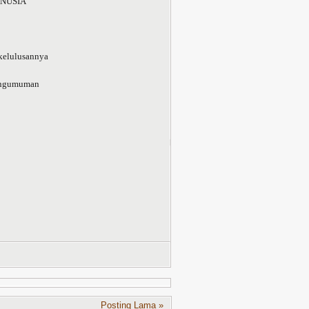
NUSIA
kelulusannya
pengumuman
Posting Lama »