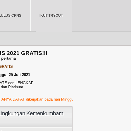
LULUS CPNS
IKUT TRYOUT
BERANDA
NS 2021 GRATIS!!!
r pertama
 GRATIS
ggu, 25 Juli 2021
PDATE dan LENGKAP
 dan Platinum
PAT dikerjakan pada hari Minggu, 23 Juli 2021 Pukul 01.00 WIB s/d 23.00
i Lingkungan Kemenkumham