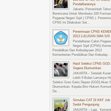
Pendaftarannya
Jakarta -Pemerintah Tahun
Berencana Untuk Membuka 100 Formasi
Pegawai Negeri Sipil ( CPNS ). Penerim
CPNS Ini Dilakukan Set...
Penerimaan CPNS KEMD
2013 LULUSAN SMA S/d 
Pendaftaran Calon Pegawa
Negeri Sipil (CPNS) Kemen
Pendidikan Dan Kebudayaan 2013
Kementerian Pendidikan Dan Kebuday...
Hasil Seleksi CPNS GGD
Segera Diumumkan
JAKARTA – Setelah Kura
Lebih 9 Bulan Lamanya Ha
Seleksi Guru Garis Depan (GGD) Akan 
Diumumkan. Kepala Biro Hukum Komuni
Da...
Simulasi CAT Di KKF Job 
Sedot Pengunjung
JAKARTA – Lagi, Kement