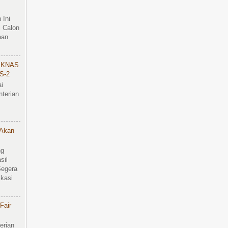
 Ini
 Calon
aan
IKNAS
S-2
i
terian
 Akan
ng
sil
Segera
kasi
Fair
erian