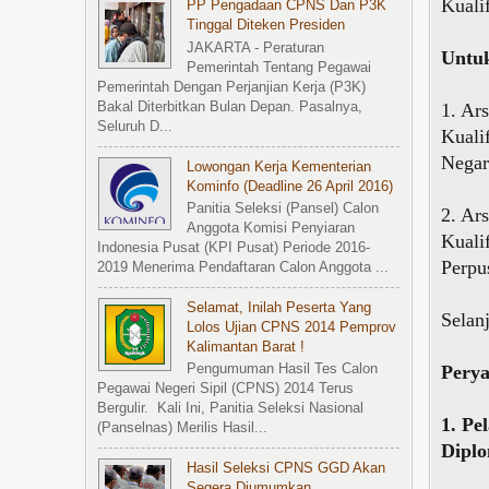
Kuali
PP Pengadaan CPNS Dan P3K
Tinggal Diteken Presiden
JAKARTA - Peraturan
Untuk
Pemerintah Tentang Pegawai
Pemerintah Dengan Perjanjian Kerja (P3K)
Bakal Diterbitkan Bulan Depan. Pasalnya,
1. Ar
Seluruh D...
Kuali
Negar
Lowongan Kerja Kementerian
Kominfo (Deadline 26 April 2016)
Panitia Seleksi (Pansel) Calon
2. Ar
Anggota Komisi Penyiaran
Kuali
Indonesia Pusat (KPI Pusat) Periode 2016-
Perpu
2019 Menerima Pendaftaran Calon Anggota ...
Selamat, Inilah Peserta Yang
Selan
Lolos Ujian CPNS 2014 Pemprov
Kalimantan Barat !
Perya
Pengumuman Hasil Tes Calon
Pegawai Negeri Sipil (CPNS) 2014 Terus
Bergulir. Kali Ini, Panitia Seleksi Nasional
1. Pe
(Panselnas) Merilis Hasil...
Dipl
Hasil Seleksi CPNS GGD Akan
Segera Diumumkan