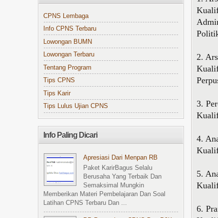
Kuali
CPNS Lembaga
Admin
Info CPNS Terbaru
Polit
Lowongan BUMN
Lowongan Terbaru
2. Ar
Kuali
Tentang Program
Perpu
Tips CPNS
Tips Karir
3. Pe
Tips Lulus Ujian CPNS
Kuali
Info Paling Dicari
4. An
Kuali
Apresiasi Dari Menpan RB
Paket KarirBagus Selalu
5. An
Berusaha Yang Terbaik Dan
Kuali
Semaksimal Mungkin
Memberikan Materi Pembelajaran Dan Soal
Latihan CPNS Terbaru Dan ...
6. Pr