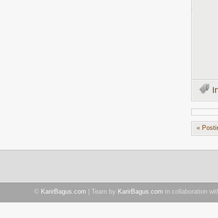
I
« Posti
©
KarirBagus.com
| Team by
KarirBagus.com
in collaboration wi