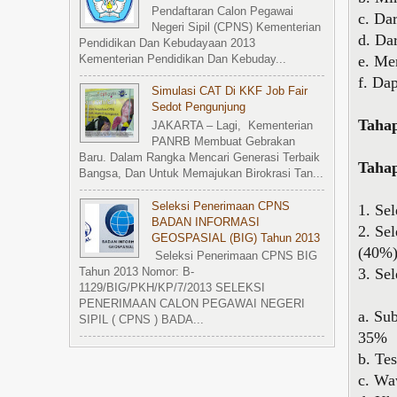
Pendaftaran Calon Pegawai
c. Da
Negeri Sipil (CPNS) Kementerian
d. Da
Pendidikan Dan Kebudayaan 2013
e. Me
Kementerian Pendidikan Dan Kebuday...
f. Da
Simulasi CAT Di KKF Job Fair
Sedot Pengunjung
Tahap
JAKARTA – Lagi, Kementerian
PANRB Membuat Gebrakan
Baru. Dalam Rangka Mencari Generasi Terbaik
Tahap
Bangsa, Dan Untuk Memajukan Birokrasi Tan...
Seleksi Penerimaan CPNS
1. Se
BADAN INFORMASI
2. Se
GEOSPASIAL (BIG) Tahun 2013
(40%
Seleksi Penerimaan CPNS BIG
3. Se
Tahun 2013 Nomor: B-
1129/BIG/PKH/KP/7/2013 SELEKSI
PENERIMAAN CALON PEGAWAI NEGERI
a. Su
SIPIL ( CPNS ) BADA...
35%
b. Te
c. W