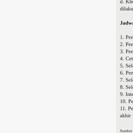
d. Kh
dilak
Jadwa
1. Pe
2. Pe
3. Pe
4. Ce
5. Se
6. Pe
7. Se
8. Se
9. In
10. P
11. P
akhir
Sumber 