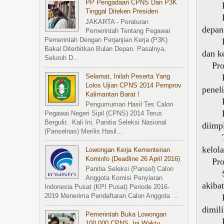
PP Pengadaan CPNS Dan P3K
Beasi
Tinggal Diteken Presiden
Bertu
JAKARTA - Peraturan
depan
Pemerintah Tentang Pegawai
Pemerintah Dengan Perjanjian Kerja (P3K)
Diuta
Bakal Diterbitkan Bulan Depan. Pasalnya,
dan k
Seluruh D...
Progr
Pembe
Selamat, Inilah Peserta Yang
Lolos Ujian CPNS 2014 Pemprov
peneli
Kalimantan Barat !
Pembe
Pengumuman Hasil Tes Calon
Bertu
Pegawai Negeri Sipil (CPNS) 2014 Terus
Bergulir. Kali Ini, Panitia Seleksi Nasional
diimp
(Panselnas) Merilis Hasil...
Tema 
kelol
Lowongan Kerja Kementerian
Kominfo (Deadline 26 April 2016)
Progr
Panitia Seleksi (Pansel) Calon
Sebag
Anggota Komisi Penyiaran
akiba
Indonesia Pusat (KPI Pusat) Periode 2016-
Diber
2019 Menerima Pendaftaran Calon Anggota ...
dimil
Pemerintah Buka Lowongan
Diuta
100.000 CPNS, Ini Waktu