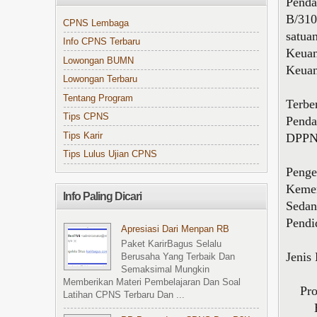
Penda
B/310
CPNS Lembaga
satua
Info CPNS Terbaru
Keuan
Lowongan BUMN
Keuan
Lowongan Terbaru
Tentang Program
Terbe
Tips CPNS
Penda
Tips Karir
DPPN 
Tips Lulus Ujian CPNS
Penge
Kemen
Info Paling Dicari
Sedan
Pendi
Apresiasi Dari Menpan RB
Paket KarirBagus Selalu
Jenis
Berusaha Yang Terbaik Dan
Semaksimal Mungkin
Memberikan Materi Pembelajaran Dan Soal
Prog
Latihan CPNS Terbaru Dan ...
Beasi