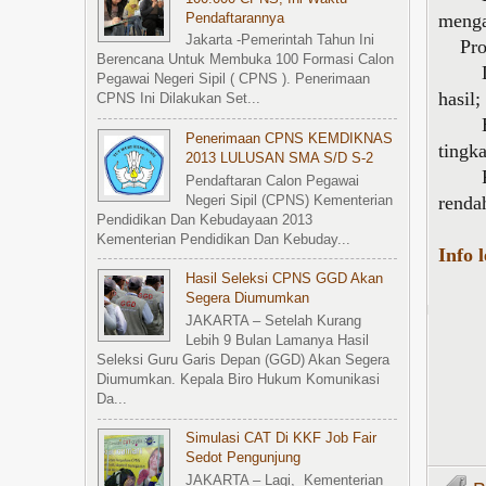
menga
Pendaftarannya
Jakarta -Pemerintah Tahun Ini
Progr
Berencana Untuk Membuka 100 Formasi Calon
Diinv
Pegawai Negeri Sipil ( CPNS ). Penerimaan
hasil;
CPNS Ini Dilakukan Set...
Bertu
Penerimaan CPNS KEMDIKNAS
tingka
2013 LULUSAN SMA S/d S-2
Pada 
Pendaftaran Calon Pegawai
renda
Negeri Sipil (CPNS) Kementerian
Pendidikan Dan Kebudayaan 2013
Kementerian Pendidikan Dan Kebuday...
Info 
Hasil Seleksi CPNS GGD Akan
Segera Diumumkan
JAKARTA – Setelah Kurang
Lebih 9 Bulan Lamanya Hasil
Seleksi Guru Garis Depan (GGD) Akan Segera
Diumumkan. Kepala Biro Hukum Komunikasi
Da...
Simulasi CAT Di KKF Job Fair
Sedot Pengunjung
JAKARTA – Lagi, Kementerian