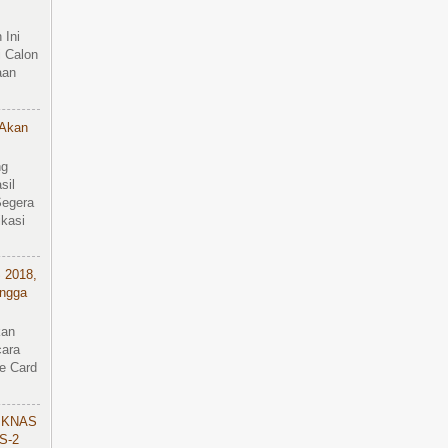
 Ini
 Calon
aan
 Akan
ng
sil
Segera
kasi
 2018,
ingga
kan
cara
e Card
IKNAS
S-2