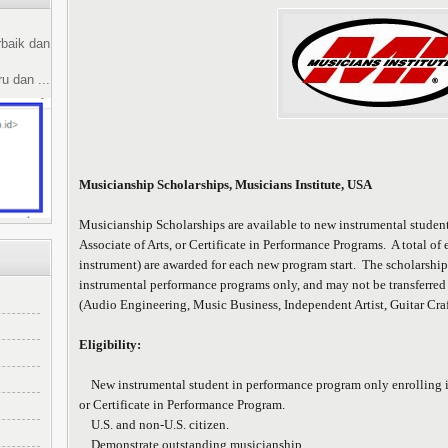
rbaik dan
u dan ...
Musicianship Scholarships, Musicians Institute, USA
Musicianship Scholarships are available to new instrumental student
Associate of Arts, or Certificate in Performance Programs. A total of
instrument) are awarded for each new program start. The scholarship 
instrumental performance programs only, and may not be transferre
(Audio Engineering, Music Business, Independent Artist, Guitar Craf
Eligibility:
New instrumental student in performance program only enrolling in 
or Certificate in Performance Program.
U.S. and non-U.S. citizen.
Demonstrate outstanding musicianship.