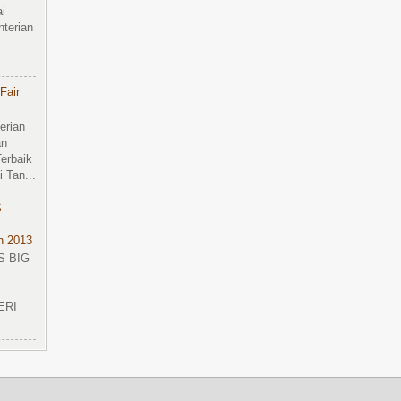
i
terian
Fair
erian
an
erbaik
 Tan...
S
n 2013
S BIG
ERI