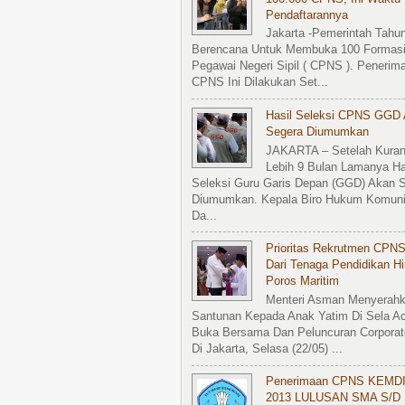
Pendaftarannya
Jakarta -Pemerintah Tahun
Berencana Untuk Membuka 100 Formasi
Pegawai Negeri Sipil ( CPNS ). Penerim
CPNS Ini Dilakukan Set...
Hasil Seleksi CPNS GGD
Segera Diumumkan
JAKARTA – Setelah Kura
Lebih 9 Bulan Lamanya Ha
Seleksi Guru Garis Depan (GGD) Akan 
Diumumkan. Kepala Biro Hukum Komuni
Da...
Prioritas Rekrutmen CPNS
Dari Tenaga Pendidikan H
Poros Maritim
Menteri Asman Menyerah
Santunan Kepada Anak Yatim Di Sela A
Buka Bersama Dan Peluncuran Corporat
Di Jakarta, Selasa (22/05) ...
Penerimaan CPNS KEMD
2013 LULUSAN SMA S/d 