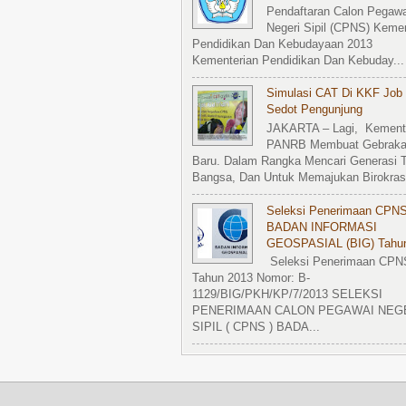
Pendaftaran Calon Pegawa
Negeri Sipil (CPNS) Kemen
Pendidikan Dan Kebudayaan 2013
Kementerian Pendidikan Dan Kebuday...
Simulasi CAT Di KKF Job 
Sedot Pengunjung
JAKARTA – Lagi, Kement
PANRB Membuat Gebrak
Baru. Dalam Rangka Mencari Generasi T
Bangsa, Dan Untuk Memajukan Birokrasi
Seleksi Penerimaan CPN
BADAN INFORMASI
GEOSPASIAL (BIG) Tahu
Seleksi Penerimaan CPN
Tahun 2013 Nomor: B-
1129/BIG/PKH/KP/7/2013 SELEKSI
PENERIMAAN CALON PEGAWAI NEG
SIPIL ( CPNS ) BADA...