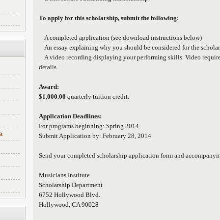
To apply for this scholarship, submit the following:
A completed application (see download instructions below)
An essay explaining why you should be considered for the scholar
A video recording displaying your performing skills. Video require
details.
Award:
$1,000.00
quarterly tuition credit.
Application Deadlines:
For programs beginning: Spring 2014
a
Submit Application by: February 28, 2014
Send your completed scholarship application form and accompanyi
Musicians Institute
Scholarship Department
6752 Hollywood Blvd.
Hollywood, CA 90028