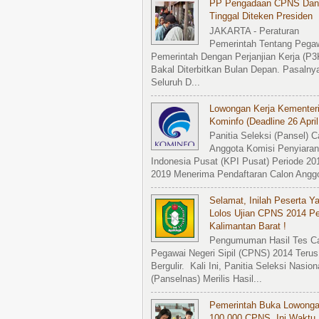
PP Pengadaan CPNS Dan
Tinggal Diteken Presiden
JAKARTA - Peraturan
Pemerintah Tentang Pega
Pemerintah Dengan Perjanjian Kerja (P3
Bakal Diterbitkan Bulan Depan. Pasalny
Seluruh D...
Lowongan Kerja Kementer
Kominfo (Deadline 26 April
Panitia Seleksi (Pansel) C
Anggota Komisi Penyiaran
Indonesia Pusat (KPI Pusat) Periode 20
2019 Menerima Pendaftaran Calon Anggot
Selamat, Inilah Peserta Y
Lolos Ujian CPNS 2014 P
Kalimantan Barat !
Pengumuman Hasil Tes C
Pegawai Negeri Sipil (CPNS) 2014 Terus
Bergulir. Kali Ini, Panitia Seleksi Nasion
(Panselnas) Merilis Hasil...
Pemerintah Buka Lowong
100.000 CPNS, Ini Waktu