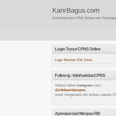
KarirBagus.com
Pusat Informasi CPNS Terbaru dan Terlengk
Login Tryout CPNS Online
Login Member Klik Disini
Follow ig : InfoKarirdanCPNS
Silakan follow
instagram
kami
@infokarirdancpns
untuk mengetahui info terbaru seputar 
Apresiasi dari Menpan RB