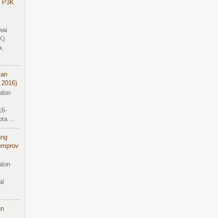
 P3K
wai
K)
a,
ian
 2016)
alon
16-
a ...
ang
emprov
alon
al
an