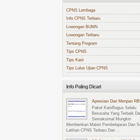
CPNS Lembaga
Info CPNS Terbaru
Lowongan BUMN
Lowongan Terbaru
Tentang Program
Tips CPNS
Tips Karir
Tips Lulus Ujian CPNS
Info Paling Dicari
Apresiasi Dari Menpan RB
Paket KarirBagus Selalu
Berusaha Yang Terbaik D
Semaksimal Mungkin
Memberikan Materi Pembelajaran Dan S
Latihan CPNS Terbaru Dan ...