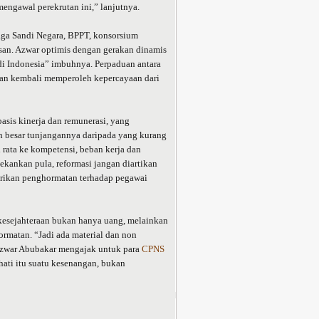
engawal perekrutan ini,” lanjutnya.
ga Sandi Negara, BPPT, konsorsium
an. Azwar optimis dengan gerakan dinamis
 di Indonesia” imbuhnya. Perpaduan antara
kan kembali memperoleh kepercayaan dari
sis kinerja dan remunerasi, yang
h besar tunjangannya daripada yang kurang
 rata ke kompetensi, beban kerja dan
tekankan pula, reformasi jangan diartikan
erikan penghormatan terhadap pegawai
 kesejahteraan bukan hanya uang, melainkan
matan. “Jadi ada material dan non
 Azwar Abubakar mengajak untuk para
CPNS
 hati itu suatu kesenangan, bukan