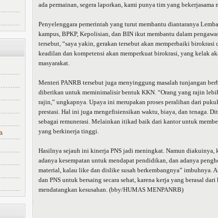
ada permainan, segera laporkan, kami punya tim yang bekerjasama m
Penyelenggara pemerintah yang turut membantu diantaranya Lemba
kampus, BPKP, Kepolisian, dan BIN ikut membantu dalam pengawas
tersebut, “saya yakin, gerakan tersebut akan memperbaiki birokrasi
keadilan dan kompetensi akan memperkuat birokrasi, yang kelak a
masyarakat.
Menteri PANRB tersebut juga menyinggung masalah tunjangan berba
diberikan untuk meminimalisir bentuk KKN. “Orang yang rajin lebi
rajin,” ungkapnya. Upaya ini merupakan proses peralihan dari pukul
prestasi. Hal ini juga mengefisiensikan waktu, biaya, dan tenaga. Di
sebagai remunerasi. Melainkan itikad baik dari kantor untuk memb
yang berkinerja tinggi.
a
Hasilnya sejauh ini kinerja PNS jadi meningkat. Namun diakuinya,
adanya kesempatan untuk mendapat pendidikan, dan adanya penghor
material, kalau like dan dislike susah berkembangnya” imbuhnya.
dan PNS untuk bersaing secara sehat, karena kerja yang berasal dari
mendatangkan kesusahan. (bby/HUMAS MENPANRB)