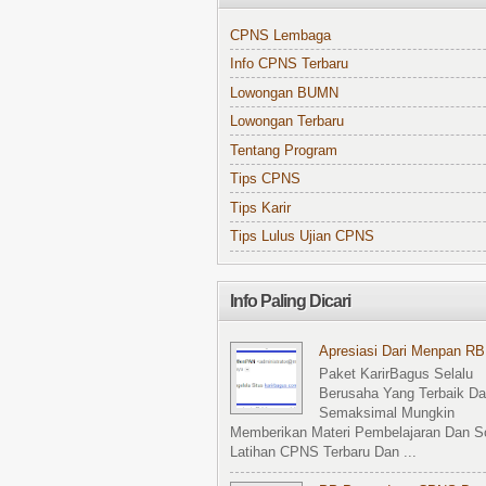
CPNS Lembaga
Info CPNS Terbaru
Lowongan BUMN
Lowongan Terbaru
Tentang Program
Tips CPNS
Tips Karir
Tips Lulus Ujian CPNS
Info Paling Dicari
Apresiasi Dari Menpan RB
Paket KarirBagus Selalu
Berusaha Yang Terbaik D
Semaksimal Mungkin
Memberikan Materi Pembelajaran Dan S
Latihan CPNS Terbaru Dan ...