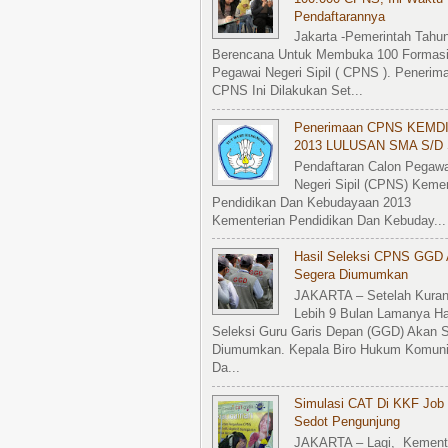
Pendaftarannya
Jakarta -Pemerintah Tahun
Berencana Untuk Membuka 100 Formasi
Pegawai Negeri Sipil ( CPNS ). Penerim
CPNS Ini Dilakukan Set...
Penerimaan CPNS KEMD
2013 LULUSAN SMA S/d 
Pendaftaran Calon Pegawa
Negeri Sipil (CPNS) Kemen
Pendidikan Dan Kebudayaan 2013
Kementerian Pendidikan Dan Kebuday...
Hasil Seleksi CPNS GGD
Segera Diumumkan
JAKARTA – Setelah Kura
Lebih 9 Bulan Lamanya Ha
Seleksi Guru Garis Depan (GGD) Akan 
Diumumkan. Kepala Biro Hukum Komuni
Da...
Simulasi CAT Di KKF Job 
Sedot Pengunjung
JAKARTA – Lagi, Kement