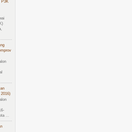
 P3K
wai
K)
a,
ang
emprov
alon
al
ian
 2016)
alon
16-
a ...
an