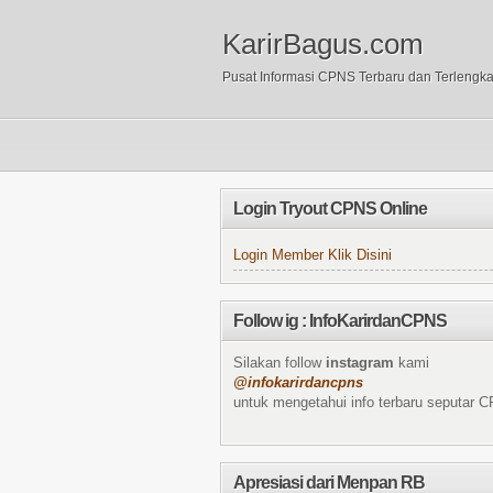
KarirBagus.com
Pusat Informasi CPNS Terbaru dan Terlengk
Login Tryout CPNS Online
Login Member Klik Disini
Follow ig : InfoKarirdanCPNS
Silakan follow
instagram
kami
@infokarirdancpns
untuk mengetahui info terbaru seputar 
Apresiasi dari Menpan RB