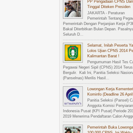
PP Pengadaan CPNS Dan
Tinggal Diteken Presiden
JAKARTA - Peraturan
Pemerintah Tentang Pega
Pemerintah Dengan Perjanjian Kerja (P3
Bakal Diterbitkan Bulan Depan. Pasalny
Seluruh D...
Selamat, Inilah Peserta Y
Lolos Ujian CPNS 2014 P
Kalimantan Barat !
Pengumuman Hasil Tes C
Pegawai Negeri Sipil (CPNS) 2014 Terus
Bergulir. Kali Ini, Panitia Seleksi Nasion
(Panselnas) Merilis Hasil...
Lowongan Kerja Kementer
Kominfo (Deadline 26 April
Panitia Seleksi (Pansel) C
Anggota Komisi Penyiaran
Indonesia Pusat (KPI Pusat) Periode 20
2019 Menerima Pendaftaran Calon Anggot
Pemerintah Buka Lowong
100.000 CPNS, Ini Waktu