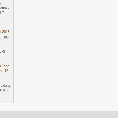
an
erbaik
 Tan...
S
n 2013
S BIG
ERI
n Jasa
ine 12
ibidang
k Ikut