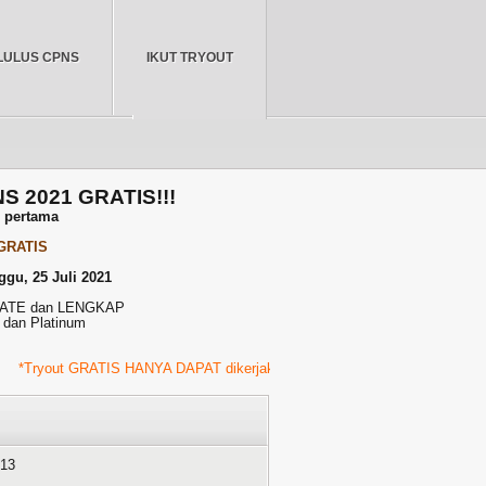
LULUS CPNS
IKUT TRYOUT
BERANDA
NS 2021 GRATIS!!!
r pertama
 GRATIS
ggu, 25 Juli 2021
PDATE dan LENGKAP
 dan Platinum
out GRATIS HANYA DAPAT dikerjakan pada hari Minggu, 23 Juli 2021 Pukul 
013