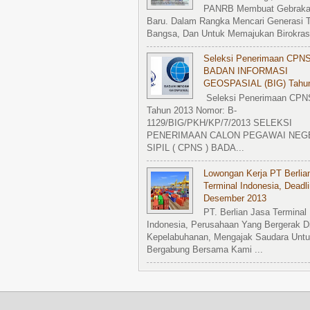
PANRB Membuat Gebrak
Baru. Dalam Rangka Mencari Generasi T
Bangsa, Dan Untuk Memajukan Birokrasi
Seleksi Penerimaan CPN
BADAN INFORMASI
GEOSPASIAL (BIG) Tahu
Seleksi Penerimaan CPN
Tahun 2013 Nomor: B-
1129/BIG/PKH/KP/7/2013 SELEKSI
PENERIMAAN CALON PEGAWAI NEG
SIPIL ( CPNS ) BADA...
Lowongan Kerja PT Berlia
Terminal Indonesia, Deadl
Desember 2013
PT. Berlian Jasa Terminal
Indonesia, Perusahaan Yang Bergerak D
Kepelabuhanan, Mengajak Saudara Untu
Bergabung Bersama Kami ...