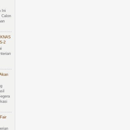
 Ini
 Calon
aan
IKNAS
S-2
i
terian
 Akan
ng
sil
Segera
kasi
Fair
erian