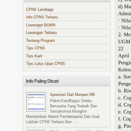
d) Ma
CPNS Lembaga
Admin
Info CPNS Terbaru
· Nila
Lowongan BUMN
· Nil
Lowongan Terbaru
2. Me
Tentang Program
UGM :
22
Tips CPNS
April
Tips Karir
Pengi
Tips Lulus Ujian CPNS
Kelen
a. Su
Info Paling Dicari
Penge
b. Ri
Apresiasi Dari Menpan RB
c. Cop
Paket KarirBagus Selalu
d. Cop
Berusaha Yang Terbaik Dan
e. Cop
Semaksimal Mungkin
Memberikan Materi Pembelajaran Dan Soal
f. Co
Latihan CPNS Terbaru Dan ...
g. Pa