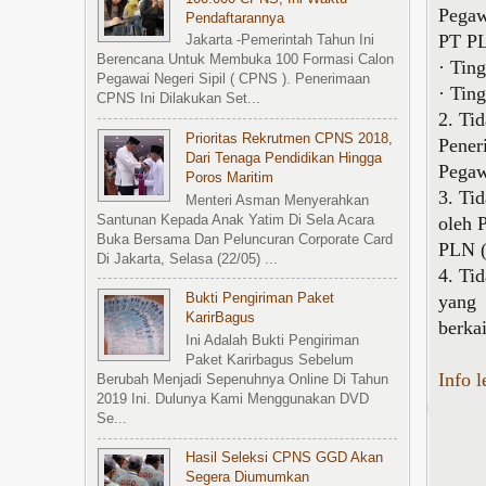
Pega
Pendaftarannya
PT PL
Jakarta -Pemerintah Tahun Ini
Berencana Untuk Membuka 100 Formasi Calon
· Tin
Pegawai Negeri Sipil ( CPNS ). Penerimaan
· Tin
CPNS Ini Dilakukan Set...
2. Ti
Prioritas Rekrutmen CPNS 2018,
Pener
Dari Tenaga Pendidikan Hingga
Pegaw
Poros Maritim
3. Ti
Menteri Asman Menyerahkan
Santunan Kepada Anak Yatim Di Sela Acara
oleh 
Buka Bersama Dan Peluncuran Corporate Card
PLN (
Di Jakarta, Selasa (22/05) ...
4. Ti
yang
Bukti Pengiriman Paket
KarirBagus
berka
Ini Adalah Bukti Pengiriman
Paket Karirbagus Sebelum
Info l
Berubah Menjadi Sepenuhnya Online Di Tahun
2019 Ini. Dulunya Kami Menggunakan DVD
Se...
Hasil Seleksi CPNS GGD Akan
Segera Diumumkan