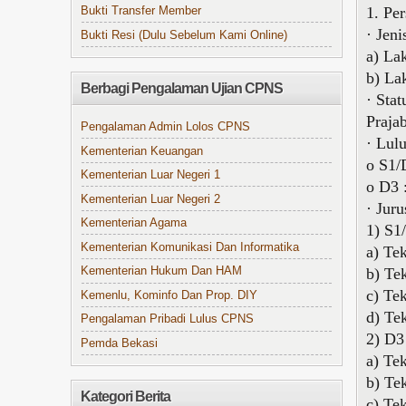
1. Per
Bukti Transfer Member
· Jen
Bukti Resi (Dulu Sebelum Kami Online)
a) Lak
b) La
Berbagi Pengalaman Ujian CPNS
· Sta
Praja
Pengalaman Admin Lolos CPNS
· Lul
Kementerian Keuangan
o S1/
Kementerian Luar Negeri 1
o D3 
Kementerian Luar Negeri 2
· Jur
Kementerian Agama
1) S1
Kementerian Komunikasi Dan Informatika
a) Te
b) Te
Kementerian Hukum Dan HAM
c) Tek
Kemenlu, Kominfo Dan Prop. DIY
d) Tek
Pengalaman Pribadi Lulus CPNS
2) D3
Pemda Bekasi
a) Te
b) Te
Kategori Berita
c) Tek