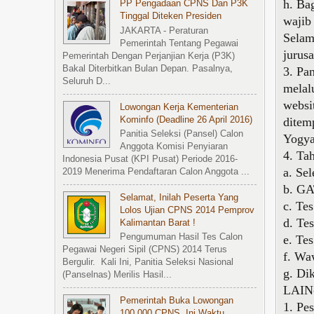
h. Ba
PP Pengadaan CPNS Dan P3K
Tinggal Diteken Presiden
wajib
JAKARTA - Peraturan
Selam
Pemerintah Tentang Pegawai
jurus
Pemerintah Dengan Perjanjian Kerja (P3K)
Bakal Diterbitkan Bulan Depan. Pasalnya,
3. Pa
Seluruh D...
melal
websi
Lowongan Kerja Kementerian
Kominfo (Deadline 26 April 2016)
ditem
Panitia Seleksi (Pansel) Calon
Yogya
Anggota Komisi Penyiaran
4. Ta
Indonesia Pusat (KPI Pusat) Periode 2016-
a. Se
2019 Menerima Pendaftaran Calon Anggota ...
b. G
Selamat, Inilah Peserta Yang
c. Te
Lolos Ujian CPNS 2014 Pemprov
d. Te
Kalimantan Barat !
Pengumuman Hasil Tes Calon
e. Te
Pegawai Negeri Sipil (CPNS) 2014 Terus
f. Wa
Bergulir. Kali Ini, Panitia Seleksi Nasional
g. Dik
(Panselnas) Merilis Hasil...
LAIN
Pemerintah Buka Lowongan
1. Pe
100.000 CPNS, Ini Waktu