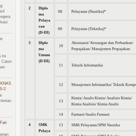
ng
2
Diplo
sil
08
Pelayaran (Nautika)*
ma
Segera
Pelaya
kasi
ran
09
Pelayaran (Teknika)*
(D-III)
an
3
Diplo
Akuntansi/ Keuangan dan Perbankan/
10
ma
Perpajakan/ Manajemen Perpajakan
Umum
 Ini
(D-III)
 Calon
11
Teknik Informatika
aan
IKNAS
12
Manajemen Informatika/ Teknik Komp
S-2
i
Kimia/ Analis Kimia/ Analisis Kimia/
terian
13
Kimia Analisis/ Kimia Analis
14
Farmasi/Analis Farmasi
Fair
4
SMK
15
SMK Pelayaran/SPM Nautika
Pelaya
erian