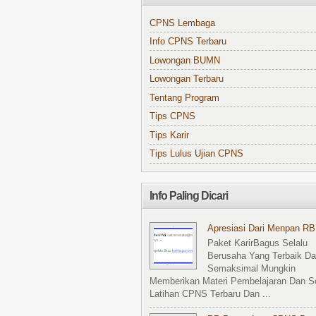
CPNS Lembaga
Info CPNS Terbaru
Lowongan BUMN
Lowongan Terbaru
Tentang Program
Tips CPNS
Tips Karir
Tips Lulus Ujian CPNS
Info Paling Dicari
Apresiasi Dari Menpan RB
Paket KarirBagus Selalu
Berusaha Yang Terbaik D
Semaksimal Mungkin
Memberikan Materi Pembelajaran Dan S
Latihan CPNS Terbaru Dan ...