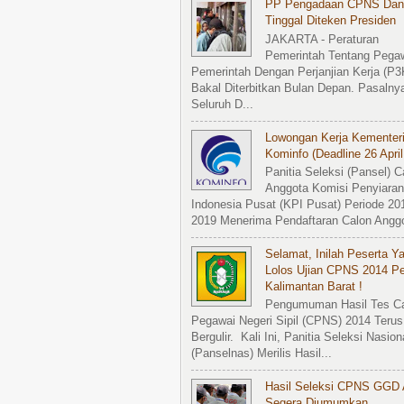
PP Pengadaan CPNS Dan
Tinggal Diteken Presiden
JAKARTA - Peraturan
Pemerintah Tentang Pega
Pemerintah Dengan Perjanjian Kerja (P3
Bakal Diterbitkan Bulan Depan. Pasalny
Seluruh D...
Lowongan Kerja Kementer
Kominfo (Deadline 26 April
Panitia Seleksi (Pansel) C
Anggota Komisi Penyiaran
Indonesia Pusat (KPI Pusat) Periode 20
2019 Menerima Pendaftaran Calon Anggot
Selamat, Inilah Peserta Y
Lolos Ujian CPNS 2014 P
Kalimantan Barat !
Pengumuman Hasil Tes C
Pegawai Negeri Sipil (CPNS) 2014 Terus
Bergulir. Kali Ini, Panitia Seleksi Nasion
(Panselnas) Merilis Hasil...
Hasil Seleksi CPNS GGD
Segera Diumumkan