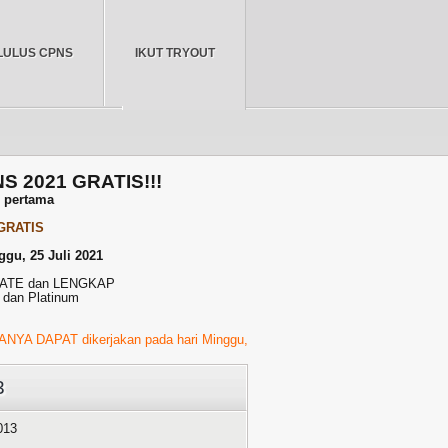
LULUS CPNS
IKUT TRYOUT
BERANDA
NS 2021 GRATIS!!!
r pertama
 GRATIS
ggu, 25 Juli 2021
PDATE dan LENGKAP
 dan Platinum
dikerjakan pada hari Minggu, 23 Juli 2021 Pukul 01.00 WIB s/d 23.00 WIB
3
013