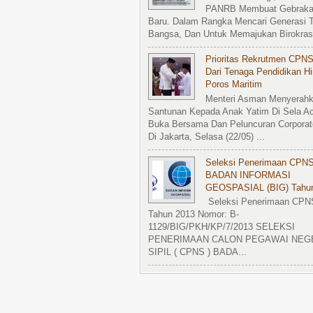
PANRB Membuat Gebrak
Baru. Dalam Rangka Mencari Generasi T
Bangsa, Dan Untuk Memajukan Birokrasi
Prioritas Rekrutmen CPNS
Dari Tenaga Pendidikan H
Poros Maritim
Menteri Asman Menyerah
Santunan Kepada Anak Yatim Di Sela A
Buka Bersama Dan Peluncuran Corporat
Di Jakarta, Selasa (22/05) ...
Seleksi Penerimaan CPN
BADAN INFORMASI
GEOSPASIAL (BIG) Tahu
Seleksi Penerimaan CPN
Tahun 2013 Nomor: B-
1129/BIG/PKH/KP/7/2013 SELEKSI
PENERIMAAN CALON PEGAWAI NEG
SIPIL ( CPNS ) BADA...