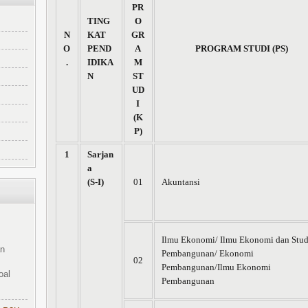
PR
TING
O
N
KAT
GR
O
PEND
A
PROGRAM STUDI (PS)
.
IDIKA
M
N
ST
UD
I
(K
P)
1
Sarjan
a
(S-I)
01
Akuntansi
Ilmu Ekonomi/ Ilmu Ekonomi dan Stud
an
Pembangunan/ Ekonomi
02
Pembangunan/Ilmu Ekonomi
oal
Pembangunan