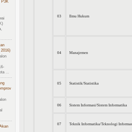
 P3K
03
Ilmu Hukum
wai
K)
a,
ian
 2016)
04
Manajemen
alon
16-
a ...
ang
05
Statistik/Statistika
emprov
alon
06
Sistem Informasi/Sistem Informatika
al
07
Teknik Informatika/Teknologi Informas
 Akan