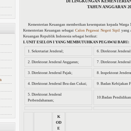
DI LINGKUNGAN KEMENTERIA
TAHUN ANGGARAN 20
Kementerian Keuangan memberikan kesempatan kepada Warga Ne
Kementerian Keuangan sebagai
Calon Pegawai Negeri Sipil
yang a
Keuangan Republik Indonesia sebagai berikut:
I. UNIT ESELON I YANG MEMBUTUHKAN PEGAWAI BARU:
1. Sekretariat Jenderal;
6. Direktorat Jendera
2. Direktorat Jenderal Anggaran;
7. Direktorat Jendera
3. Direktorat Jenderal Pajak;
8. Inspektorat Jendera
a
4. Direktorat Jenderal Bea dan Cukai;
9. Badan Kebijakan F
5. Direktorat Jenderal
10.Badan Pendidikan
Perbendaharaan;
K
OD
E