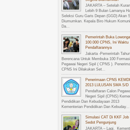
JAKARTA – Setelah Kura
Lebih 9 Bulan Lamanya Ha
Seleksi Guru Garis Depan (GGD) Akan 
Diumumkan. Kepala Biro Hukum Komuni
Da...
Pemerintah Buka Lowong
100.000 CPNS, Ini Waktu
Pendaftarannya
Jakarta -Pemerintah Tahun
Berencana Untuk Membuka 100 Formasi
Pegawai Negeri Sipil ( CPNS ). Penerim
CPNS Ini Dilakukan Set...
Penerimaan CPNS KEMD
2013 LULUSAN SMA S/d 
Pendaftaran Calon Pegawa
Negeri Sipil (CPNS) Kemen
Pendidikan Dan Kebudayaan 2013
Kementerian Pendidikan Dan Kebuday...
Simulasi CAT Di KKF Job 
Sedot Pengunjung
JAKARTA – Lagi, Kement