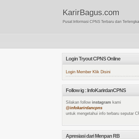
KarirBagus.com
Pusat Informasi CPNS Terbaru dan Terlengk
Login Tryout CPNS Online
Login Member Klik Disini
Follow ig : InfoKarirdanCPNS
Silakan follow
instagram
kami
@infokarirdancpns
untuk mengetahui info terbaru seputar 
Apresiasi dari Menpan RB