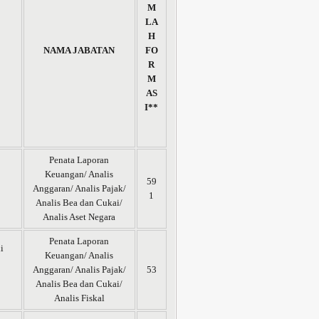
M
LA
H
NAMA JABATAN
FO
R
M
AS
I**
Penata Laporan
Keuangan/ Analis
59
Anggaran/ Analis Pajak/
1
Analis Bea dan Cukai/
Analis Aset Negara
Penata Laporan
i
Keuangan/ Analis
Anggaran/ Analis Pajak/
53
Analis Bea dan Cukai/
Analis Fiskal