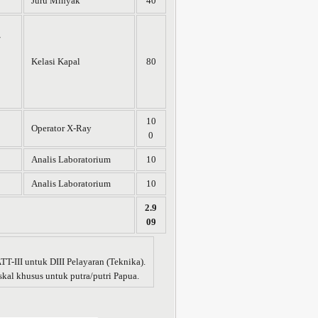
Juru Minyak
40
/
Kelasi Kapal
80
10
Operator X-Ray
0
Analis Laboratorium
10
Analis Laboratorium
10
2.9
09
TT-III untuk DIII Pelayaran (Teknika).
kal khusus untuk putra/putri Papua.