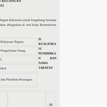
N KEUANGAN
13
gara Indonesia untuk bergabung bersama
kan ditugaskan di unit kerja Kementerian
II.
l Kekayaan Negara;
KUALIFIKA
SI
l Pengelolaan Utang;
PENDIDIKA
N DAN
l;
NAMA
JABATAN
iskal.
 dan Pelatihan Keuangan.
JU