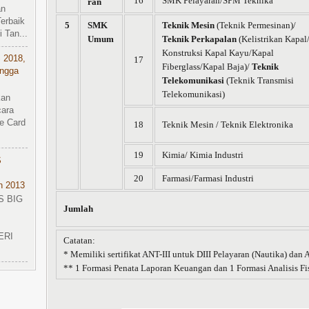
16
SMK Pelayaran/SPM Teknika
ran
an
erbaik
5
SMK
Teknik Mesin
(Teknik Permesinan)/
 Tan...
Umum
Teknik Perkapalan
(Kelistrikan Kapal
Konstruksi Kapal Kayu/Kapal
 2018,
17
Fiberglass/Kapal Baja)/
Teknik
ingga
Telekomunikasi
(Teknik Transmisi
Telekomunikasi)
kan
cara
e Card
18
Teknik Mesin / Teknik Elektronika
19
Kimia/ Kimia Industri
S
20
Farmasi/Farmasi Industri
n 2013
S BIG
Jumlah
ERI
Catatan:
* Memiliki sertifikat ANT-III untuk DIII Pelayaran (Nautika) dan A
** 1 Formasi Penata Laporan Keuangan dan 1 Formasi Analisis Fis