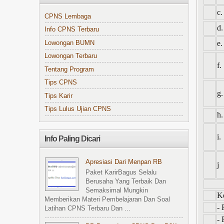
c.
CPNS Lembaga
d.
Info CPNS Terbaru
e.
Lowongan BUMN
Lowongan Terbaru
f.
Tentang Program
Tips CPNS
g.
Tips Karir
Tips Lulus Ujian CPNS
h.
i.
Info Paling Dicari
Apresiasi Dari Menpan RB
j
Paket KarirBagus Selalu
Berusaha Yang Terbaik Dan
Semaksimal Mungkin
K
Memberikan Materi Pembelajaran Dan Soal
- 
Latihan CPNS Terbaru Dan ...
- 