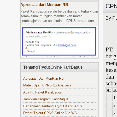
Apresiasi dari Menpan RB
CPN
Paket KarirBagus selalu berusaha yang terbaik dan
semaksimal mungkin memberikan materi
By Pu
pembelajaran dan soal latihan CPNS terbaru dan ...
PT. 
berg
men
Tentang Tryout Online KarirBagus
kese
dan 
Apresiasi Dari MenPan RB
seba
Materi Ujian CPNS Itu Apa Saja
A.
K
Apa Itu Paket KarirBagus
1.
Tampilan Program KarirBagus
2.
Pertanyaan Tentang Tryout KarirBagus
3.
Daftar Tryout CPNS Online Via WA