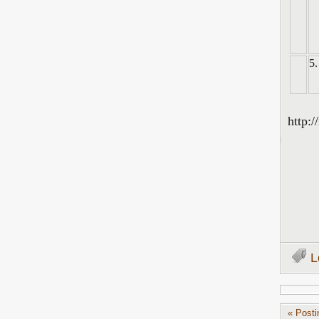
5.
http:/
L
« Posti