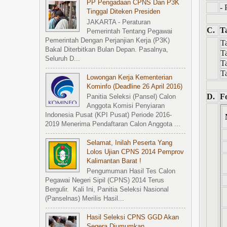
PP Pengadaan CPNS Dan P3K
- 
Tinggal Diteken Presiden
JAKARTA - Peraturan
C.
T
Pemerintah Tentang Pegawai
Pemerintah Dengan Perjanjian Kerja (P3K)
T
Bakal Diterbitkan Bulan Depan. Pasalnya,
T
Seluruh D...
T
T
Lowongan Kerja Kementerian
Kominfo (Deadline 26 April 2016)
D.
F
Panitia Seleksi (Pansel) Calon
Anggota Komisi Penyiaran
Indonesia Pusat (KPI Pusat) Periode 2016-
2019 Menerima Pendaftaran Calon Anggota ...
Selamat, Inilah Peserta Yang
Lolos Ujian CPNS 2014 Pemprov
Kalimantan Barat !
Pengumuman Hasil Tes Calon
Pegawai Negeri Sipil (CPNS) 2014 Terus
Bergulir. Kali Ini, Panitia Seleksi Nasional
(Panselnas) Merilis Hasil...
Hasil Seleksi CPNS GGD Akan
Segera Diumumkan